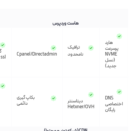
هاست وردپرس
هارد
ترافیک
سرعت
گواهی
NVM
نامحدود
Cpanel/Directadmin
ssl رایگان
نسل
دید)
امکان
بکاپ گیری
DNS
ارسال
دیتاسنتر
دائمی
اصی
روزانه
Hetxner/OVH
ایگان
200
ایمیل