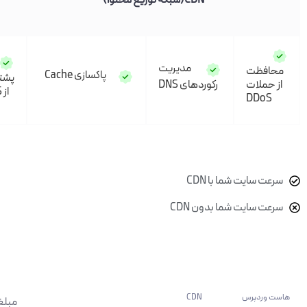
CDN(شبکه توزیع محتوا)
مدیریت
فظت
پاکسازی Cache
پشتیبانی
حملات
رکوردهای DNS
از HSTS
DDo
 سایت شما با CDN
 سایت شما بدون CDN
 وردپرس CDN
مبلغ