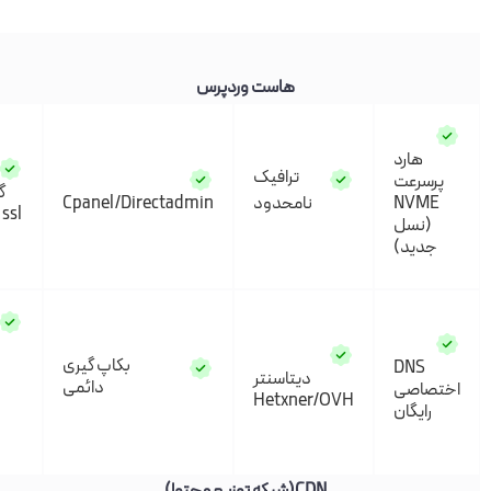
هاست وردپرس
هارد
ترافیک
سرعت
گواهی
NVM
نامحدود
Cpanel/Directadmin
ssl رایگان
نسل
دید)
امکان
بکاپ گیری
DNS
ارسال
دیتاسنتر
دائمی
اصی
روزانه
Hetxner/OVH
ایگان
200
ایمیل