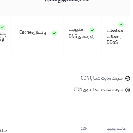
CDN(شبکه توزیع محتوا)
مدیریت
فظت
پاکسازی Cache
پشتیبانی
ملات
رکوردهای DNS
از HSTS
DDo
 سایت شما با CDN
 سایت شما بدون CDN
 وردپرس CDN
مبلغ