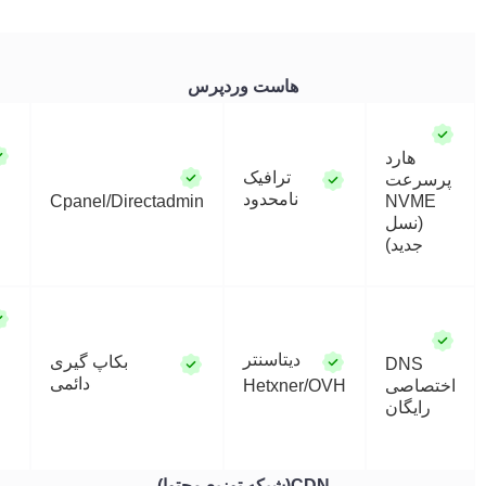
هاست وردپرس
هارد
ترافیک
عت
گواهی
نامحدود
ssl
Cpanel/Directadmin
NV
نسل
رایگان
دید)
امکان
دیتاسنتر
بکاپ گیری
DN
ارسال
دائمی
اصی
Hetxner/OVH
روزانه
یگان
200
ایمیل
CDN(شبکه توزیع محتوا)