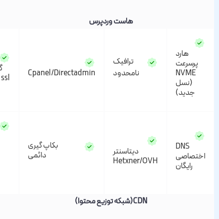
هاست وردپرس
هارد
ترافیک
سرعت
گواهی
NVM
نامحدود
Cpanel/Directadmin
ssl رایگان
(نسل
دید)
امکان
بکاپ گیری
DNS
ارسال
دیتاسنتر
دائمی
صاصی
روزانه
Hetxner/OVH
رایگان
200
ایمیل
CDN(شبکه توزیع محتوا)